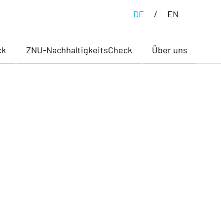
(aktiv)
DE
EN
ck
ZNU-NachhaltigkeitsCheck
Über uns
Sp
Ha