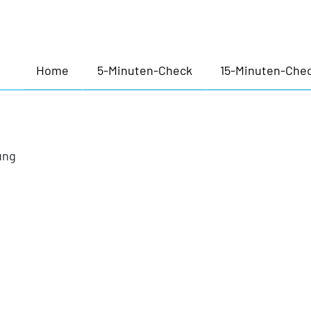
lbstcheck | Impressum
Home
5-Minuten-Check
15-Minuten-Che
ung